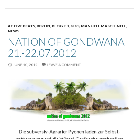
ACTIVE BEATS
,
BERLIN
,
BLOG
,
FB
,
GIGS
,
MANUELL MASCHINELL
,
NEWS
NATION OF GONDWANA
21.-22.07.2012
JUNE 10, 2012
LEAVE A COMMENT
Die subversiv-Agrarier Pyonen laden zur Selbst­
enthemmung auf die Wiese! Geräuschsymphoniker