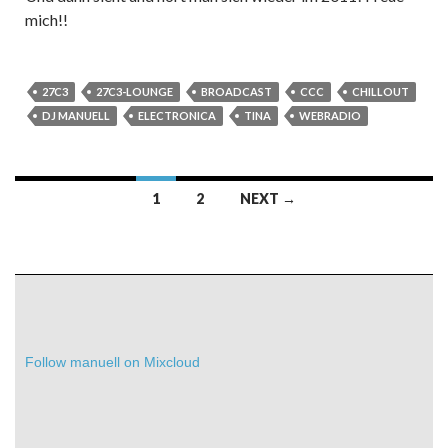
mich!!
27C3
27C3-LOUNGE
BROADCAST
CCC
CHILLOUT
DJ MANUELL
ELECTRONICA
TINA
WEBRADIO
Posts
1
2
NEXT →
navigation
Follow manuell on Mixcloud