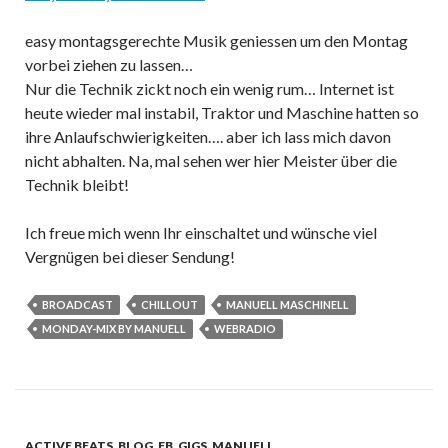
easy montagsgerechte Musik geniessen um den Montag
vorbei ziehen zu lassen…
Nur die Technik zickt noch ein wenig rum… Internet ist
heute wieder mal instabil, Traktor und Maschine hatten so
ihre Anlaufschwierigkeiten…. aber ich lass mich davon
nicht abhalten. Na, mal sehen wer hier Meister über die
Technik bleibt!
Ich freue mich wenn Ihr einschaltet und wünsche viel
Vergnügen bei dieser Sendung!
BROADCAST
CHILLOUT
MANUELL MASCHINELL
MONDAY-MIX BY MANUELL
WEBRADIO
ACTIVE BEATS
,
BLOG
,
FB
,
GIGS
,
MANUELL