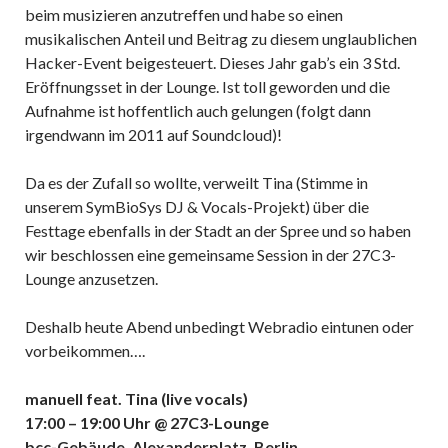
beim musizieren anzutreffen und habe so einen
musikalischen Anteil und Beitrag zu diesem unglaublichen
Hacker-Event beigesteuert. Dieses Jahr gab’s ein 3 Std.
Eröffnungsset in der Lounge. Ist toll geworden und die
Aufnahme ist hoffentlich auch gelungen (folgt dann
irgendwann im 2011 auf Soundcloud)!
Da es der Zufall so wollte, verweilt Tina (Stimme in
unserem SymBioSys DJ & Vocals-Projekt) über die
Festtage ebenfalls in der Stadt an der Spree und so haben
wir beschlossen eine gemeinsame Session in der 27C3-
Lounge anzusetzen.
Deshalb heute Abend unbedingt Webradio eintunen oder
vorbeikommen….
manuell feat. Tina (live vocals)
17:00 – 19:00 Uhr @ 27C3-Lounge
bcc-Gebäude, Alexanderplatz, Berlin