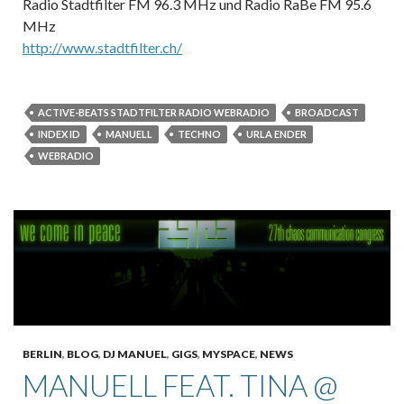
Radio Stadtfilter FM 96.3 MHz und Radio RaBe FM 95.6
MHz
http://www.stadtfilter.ch/
ACTIVE-BEATS STADTFILTER RADIO WEBRADIO
BROADCAST
INDEX ID
MANUELL
TECHNO
URLA ENDER
WEBRADIO
BERLIN
,
BLOG
,
DJ MANUEL
,
GIGS
,
MYSPACE
,
NEWS
MANUELL FEAT. TINA @