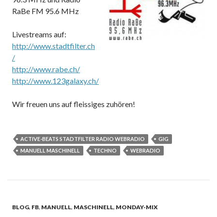
RaBe FM 95.6 MHz
Livestreams auf:
http://www.stadtfilter.ch
/
http://www.rabe.ch/
http://www.123galaxy.ch/
Wir freuen uns auf fleissiges zuhören!
ACTIVE-BEATS STADTFILTER RADIO WEBRADIO
GIG
MANUELL MASCHINELL
TECHNO
WEBRADIO
BLOG
,
FB
,
MANUELL
,
MASCHINELL
,
MONDAY-MIX