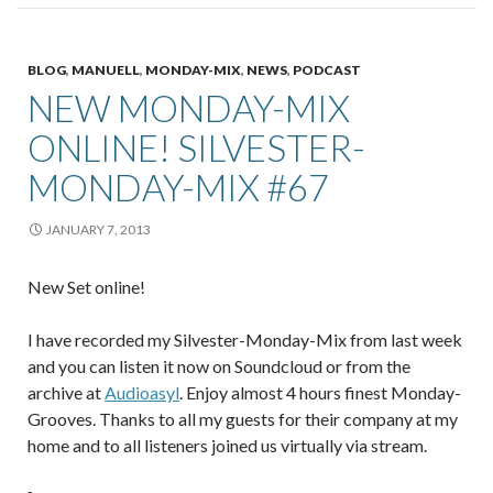
BLOG
,
MANUELL
,
MONDAY-MIX
,
NEWS
,
PODCAST
NEW MONDAY-MIX
ONLINE! SILVESTER-
MONDAY-MIX #67
JANUARY 7, 2013
New Set online!
I have recorded my Silvester-Monday-Mix from last week
and you can listen it now on Soundcloud or from the
archive at
Audioasyl
. Enjoy almost 4 hours finest Monday-
Grooves. Thanks to all my guests for their company at my
home and to all listeners joined us virtually via stream.