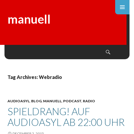
manuell
Search
SKIP
TO
CONTENT
Tag Archives: Webradio
AUDIOASYL
,
BLOG
,
MANUELL
,
PODCAST
,
RADIO
SPIELDRANG! AUF
AUDIOASYL AB 22:00 UHR
DECEMBER 2, 2015