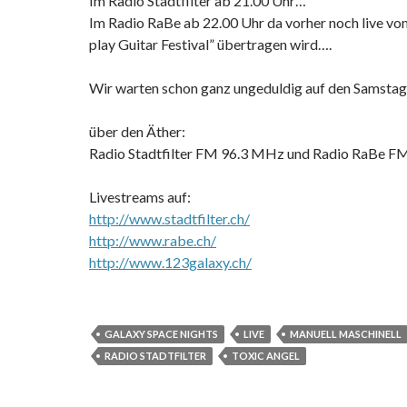
Im Radio Stadtfilter ab 21.00 Uhr…
Im Radio RaBe ab 22.00 Uhr da vorher noch live v
play Guitar Festival” übertragen wird….
Wir warten schon ganz ungeduldig auf den Samstag!
über den Äther:
Radio Stadtfilter FM 96.3 MHz und Radio RaBe 
Livestreams auf:
http://www.stadtfilter.ch/
http://www.rabe.ch/
http://www.123galaxy.ch/
GALAXY SPACE NIGHTS
LIVE
MANUELL MASCHINELL
RADIO STADTFILTER
TOXIC ANGEL