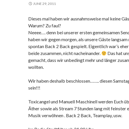
JUNE 29, 2011
Dieses mal haben wir ausnahmsweise mal keine Gäs
Warum? Zu faul?
Neeee…. denn bei unserer ersten gemeinsamen Sen
haben wir gegen morgen, als unsere Gäste langsam
spontan Back 2 Back gespielt. Eigentlich war’s eher
beide zusammen, nicht nacheinander.
Das hat uns
gemacht, dass wir unbedingt mehr und länger zus
wollten.
Wir haben deshalb beschlossen…….. diesen Samstag 
sein!!!
Toxicangel und Manuell Maschinell werden Euch üb
Äther sowie als Stream 7 Stunden lang mit feinster 
Musik verwöhnen . Back 2 Back, Teamplay, usw.