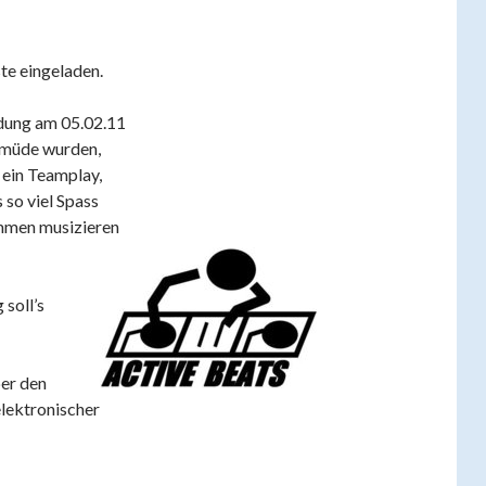
te eingeladen.
dung am 05.02.11
 müde wurden,
 ein Teamplay,
 so viel Spass
ammen musizieren
soll’s
er den
elektronischer