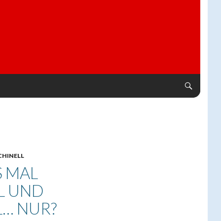
HINELL
S MAL
EL UND
… NUR?