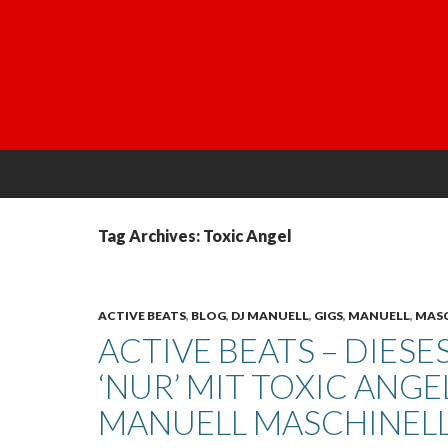
Tag Archives: Toxic Angel
ACTIVE BEATS
,
BLOG
,
DJ MANUELL
,
GIGS
,
MANUELL
,
MASC
ACTIVE BEATS – DIESE
‘NUR’ MIT TOXIC ANG
MANUELL MASCHINELL