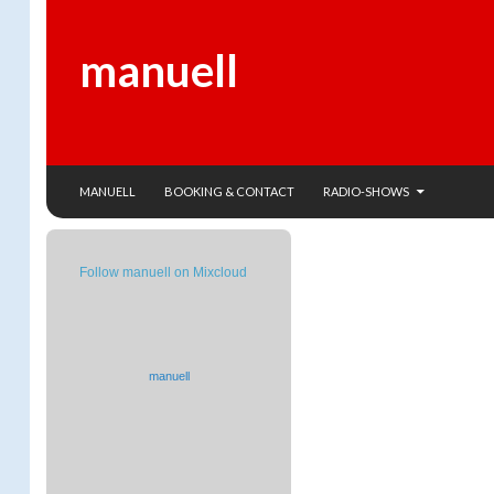
manuell
SKIP TO CONTENT
Search
MANUELL
BOOKING & CONTACT
RADIO-SHOWS
Follow manuell on Mixcloud
manuell