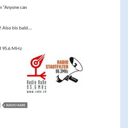
om “Anyone can
 Also bis bald….
FM 95.6 MHz
RADIO RABE