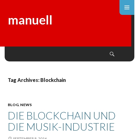
manuell
Search
SKIP
TO
CONTENT
Tag Archives: Blockchain
BLOG
,
NEWS
DIE BLOCKCHAIN UND
DIE MUSIK-INDUSTRIE
SEPTEMBER 8, 2016