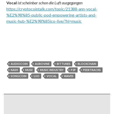
Vocal
ist scheinbar schon die Luft ausgegangen
https://cryptocointalk.com/topic/21388-ann-vocal-
%E2%98%85-public-pod-empowering-artists-and-
music-hub-%E2%98%85ico-live/?hl=music
AUDIOCOIN
AUROVINE
BITTUNES
BLOCKCHAIN
KASH
MUSE
MUSIC INDUSTRY
P2P
PEERTRACKS
SONGCOIN
UJO
VOCAL
WAVES