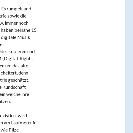
 Es rumpelt und
rie sowie die
zw. immer noch
ie haben beinahe 15
 digitale Musik
ie
jeder kopieren und
 (Digital-Rights-
en um das alte
scheitert, denn
rie geschätzt,
de Kundschaft
ein welche ihre
ützen.
existiert wird
en am Laufmeter in
wie Pilze