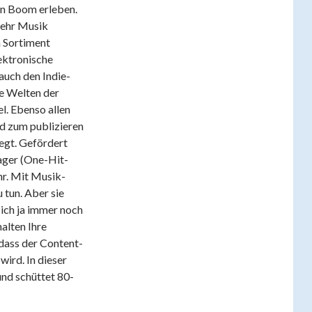
en Boom erleben.
 mehr Musik
m Sortiment
lektronische
auch den Indie-
ne Welten der
l. Ebenso allen
d zum publizieren
egt. Gefördert
ager (One-Hit-
hr. Mit Musik-
 tun. Aber sie
 sich ja immer noch
halten Ihre
dass der Content-
wird. In dieser
und schüttet 80-