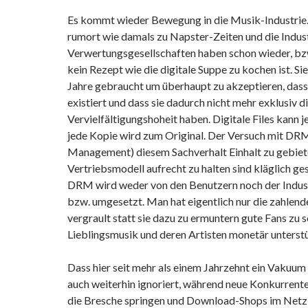
Es kommt wieder Bewegung in die Musik-Industrie.
rumort wie damals zu Napster-Zeiten und die Indust
Verwertungsgesellschaften haben schon wieder, b
kein Rezept wie die digitale Suppe zu kochen ist. S
Jahre gebraucht um überhaupt zu akzeptieren, dass
existiert und dass sie dadurch nicht mehr exklusiv d
Vervielfältigungshoheit haben. Digitale Files kann 
jede Kopie wird zum Original. Der Versuch mit DRM
Management) diesem Sachverhalt Einhalt zu gebiet
Vertriebsmodell aufrecht zu halten sind kläglich ge
DRM wird weder von den Benutzern noch der Indust
bzw. umgesetzt. Man hat eigentlich nur die zahlen
vergrault statt sie dazu zu ermuntern gute Fans zu s
Lieblingsmusik und deren Artisten monetär unterst
Dass hier seit mehr als einem Jahrzehnt ein Vakuum 
auch weiterhin ignoriert, während neue Konkurrent
die Bresche springen und Download-Shops im Netz 