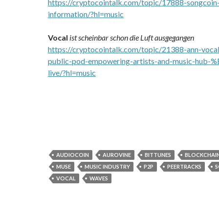
https://cryptocointalk.com/topic/17888-songcoin
information/?hl=music
Vocal
ist scheinbar schon die Luft ausgegangen
https://cryptocointalk.com/topic/21388-ann-vo
public-pod-empowering-artists-and-music-hub-
live/?hl=music
AUDIOCOIN
AUROVINE
BITTUNES
BLOCKCHAI
MUSE
MUSIC INDUSTRY
P2P
PEERTRACKS
S
VOCAL
WAVES