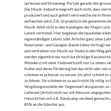
spriessen und Streaming-Portale gerade den gross
Die Musik-Industrie begreift auch nicht, dass viel
produziert und auch gehört wird welche nie in Ihre
auftauchen wird. Z.B. ist praktisch die gesammte e
Musik-Welt nicht in den Katalogen der Majors und 
Labels vertreten. Hier beginnen die tausenden klei
eigenständigen Labels oder Artisten ganz ohne Labe
Newcomer- und Garagen-Bands (ohne Vertrag) wir
und vertreiben von Musik nur Steine in den Weg gel
werden eigentlich nur noch kurzfristige Kassenschl
Wonders) mit einer Halbwertszeit von ca. einem Ja
Kultur und deren Förderung hat das nicht sehr viel zu
scheinen es ja besser zu wissen, bis jetzt scheint es
zu lohnen. Sie scheinen es so auch nicht für nötig zu 
Vergütungsmodelle der Gegenwart anzupassen, so 
Lieferant (Artist) nicht nur mit Almosen abgegolten 
Hinsicht hat sich z.B. Bandcamp verdient gemacht 
85% an die Künstler aus.