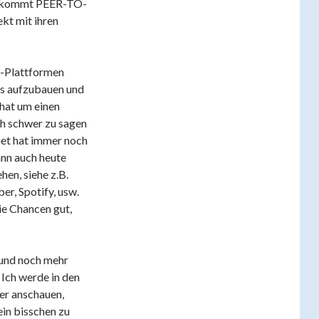
n kommt PEER-TO-
kt mit ihren
o-Plattformen
is aufzubauen und
hat um einen
ch schwer zu sagen
net hat immer noch
ann auch heute
hen, siehe z.B.
r, Spotify, usw.
ie Chancen gut,
 und noch mehr
Ich werde in den
er anschauen,
in bisschen zu