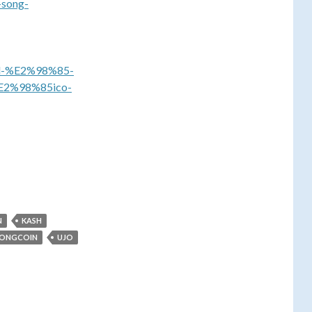
-song-
cal-%E2%98%85-
%E2%98%85ico-
N
KASH
ONGCOIN
UJO