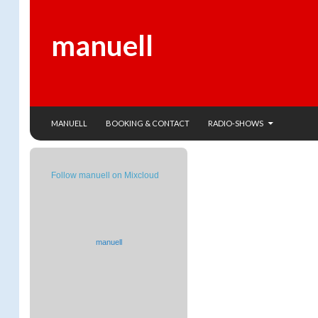
manuell
SKIP TO CONTENT
Search
MANUELL
BOOKING & CONTACT
RADIO-SHOWS
Follow manuell on Mixcloud
manuell