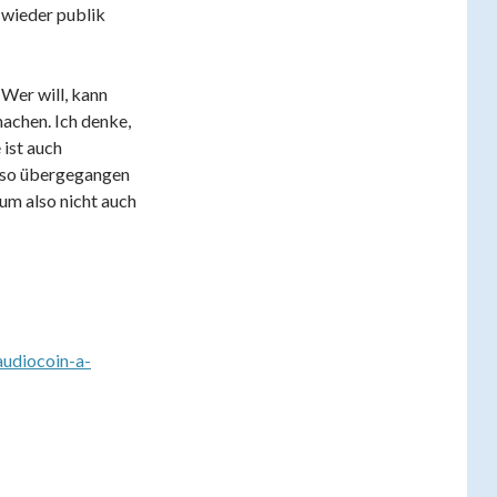
 wieder publik
 Wer will, kann
machen. Ich denke,
 ist auch
ieso übergegangen
um also nicht auch
audiocoin-a-