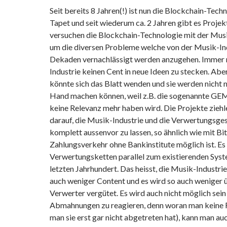
Seit bereits 8 Jahren(!) ist nun die Blockchain-Tec
Tapet und seit wiederum ca. 2 Jahren gibt es Proje
versuchen die Blockchain-Technologie mit der Mus
um die diversen Probleme welche von der Musik-Ind
Dekaden vernachlässigt werden anzugehen. Immer n
Industrie keinen Cent in neue Ideen zu stecken. Abe
könnte sich das Blatt wenden und sie werden nicht 
Hand machen können, weil z.B. die sogenannte G
keine Relevanz mehr haben wird. Die Projekte ziehle
darauf, die Musik-Industrie und die Verwertungsges
komplett aussenvor zu lassen, so ähnlich wie mit Bit
Zahlungsverkehr ohne Bankinstitute möglich ist. Es
Verwertungsketten parallel zum existierenden Sys
letzten Jahrhundert. Das heisst, die Musik-Industrie
auch weniger Content und es wird so auch weniger ü
Verwerter vergütet. Es wird auch nicht möglich sei
Abmahnungen zu reagieren, denn woran man keine R
man sie erst gar nicht abgetreten hat), kann man au