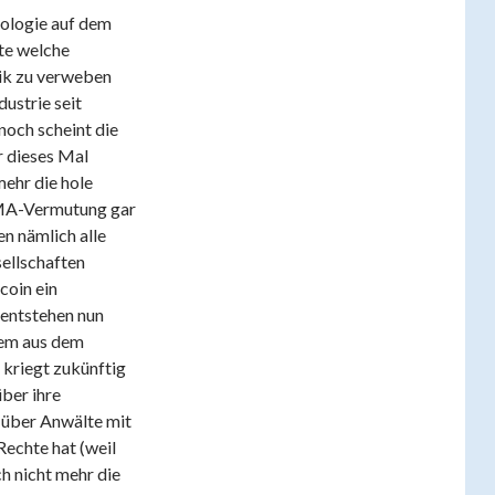
hnologie auf dem
kte welche
ik zu verweben
ustrie seit
och scheint die
r dieses Mal
mehr die hole
EMA-Vermutung gar
n nämlich alle
ellschaften
coin ein
 entstehen nun
tem aus dem
 kriegt zukünftig
ber ihre
n über Anwälte mit
echte hat (weil
ch nicht mehr die