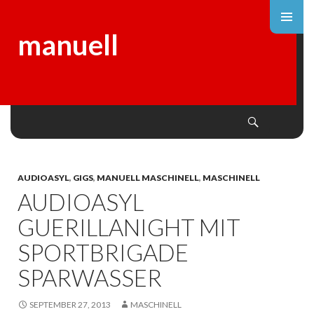
manuell
Search
SKIP
TO
CONTENT
AUDIOASYL
,
GIGS
,
MANUELL MASCHINELL
,
MASCHINELL
AUDIOASYL
GUERILLANIGHT MIT
SPORTBRIGADE
SPARWASSER
SEPTEMBER 27, 2013
MASCHINELL