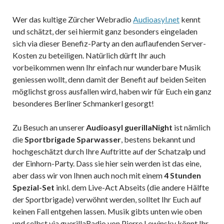
Wer das kultige Zürcher Webradio
Audioasyl.net
kennt
und schätzt, der sei hiermit ganz besonders eingeladen
sich via dieser Benefiz-Party an den auflaufenden Server-
Kosten zu beteiligen. Natürlich dürft Ihr auch
vorbeikommen wenn Ihr einfach nur wunderbare Musik
geniessen wollt, denn damit der Benefit auf beiden Seiten
möglichst gross ausfallen wird, haben wir für Euch ein ganz
besonderes Berliner Schmankerl gesorgt!
Zu Besuch an unserer
Audioasyl guerillaNight
ist nämlich
die
Sportbrigade Sparwasser
, bestens bekannt und
hochgeschätzt durch Ihre Auftritte auf der Schatzalp und
der Einhorn-Party. Dass sie hier sein werden ist das eine,
aber dass wir von Ihnen auch noch mit einem
4 Stunden
Spezial-Set
inkl. dem Live-Act Abseits (die andere Hälfte
der Sportbrigade) verwöhnt werden, solltet Ihr Euch auf
keinen Fall entgehen lassen. Musik gibts unten wie oben
und selbst via guerillaRadio von Pierre Lewinsky könnt Ihr