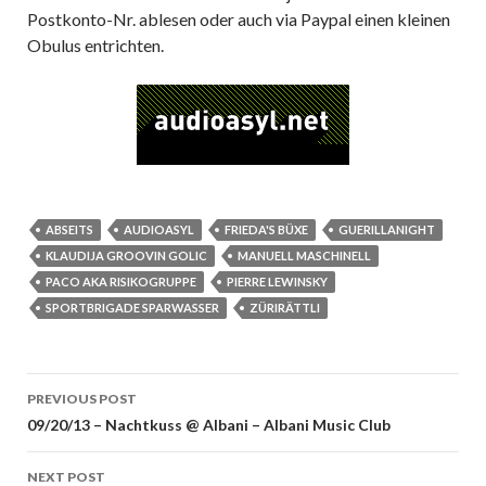
Postkonto-Nr. ablesen oder auch via Paypal einen kleinen
Obulus entrichten.
ABSEITS
AUDIOASYL
FRIEDA'S BÜXE
GUERILLANIGHT
KLAUDIJA GROOVIN GOLIC
MANUELL MASCHINELL
PACO AKA RISIKOGRUPPE
PIERRE LEWINSKY
SPORTBRIGADE SPARWASSER
ZÜRIRÄTTLI
Post
PREVIOUS POST
navigation
09/20/13 – Nachtkuss @ Albani – Albani Music Club
NEXT POST