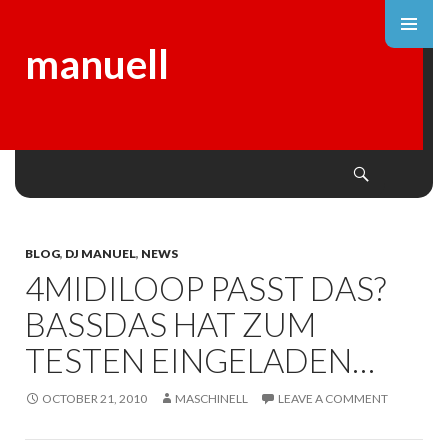
manuell
Search
SKIP
TO
CONTENT
BLOG
,
DJ MANUEL
,
NEWS
4MIDILOOP PASST DAS?
BASSDAS HAT ZUM
TESTEN EINGELADEN…
OCTOBER 21, 2010
MASCHINELL
LEAVE A COMMENT