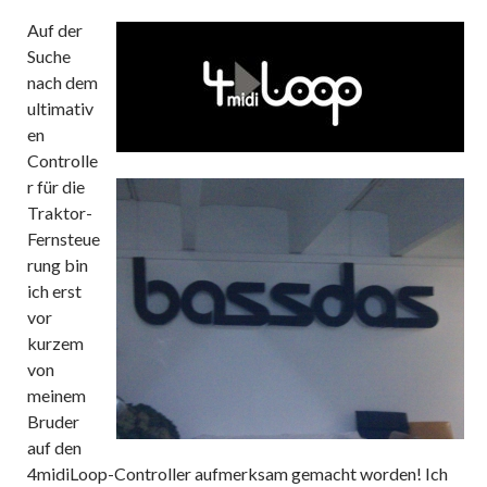
Auf der
Suche
nach dem
ultimativ
en
Controlle
r für die
Traktor-
Fernsteue
rung bin
ich erst
vor
kurzem
von
meinem
Bruder
auf den
4midiLoop-Controller aufmerksam gemacht worden! Ich