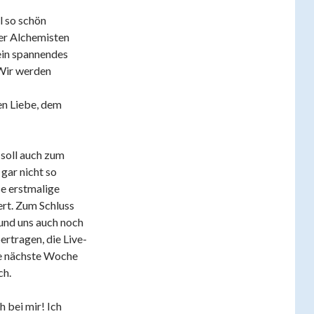
l so schön
der Alchemisten
ein spannendes
 Wir werden
en Liebe, dem
 soll auch zum
gar nicht so
se erstmalige
ert. Zum Schluss
und uns auch noch
ertragen, die Live-
be nächste Woche
ch.
h bei mir! Ich