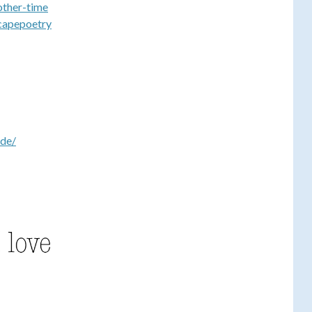
other-time
capepoetry
.de/