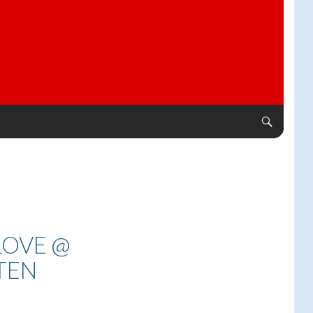
 LOVE @
TEN