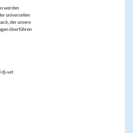
en werden
der universellen
mack, der unsere
ngen überführen
 dj-set