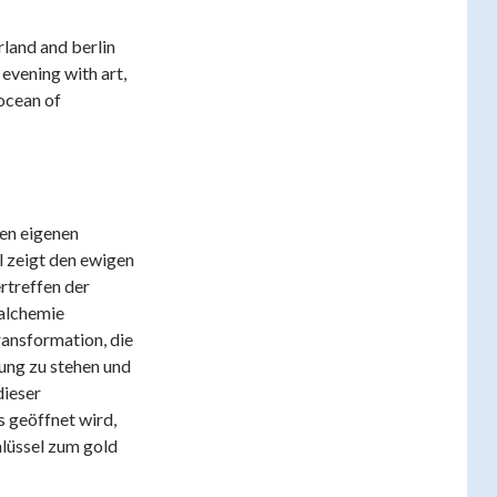
rland and berlin
 evening with art,
 ocean of
den eigenen
l zeigt den ewigen
rtreffen der
 alchemie
ransformation, die
ung zu stehen und
dieser
s geöffnet wird,
chlüssel zum gold