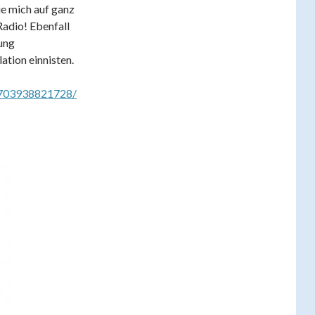
ue mich auf ganz
Radio! Ebenfall
ung
ation einnisten.
5703938821728/