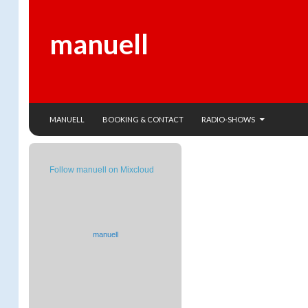
manuell
SKIP TO CONTENT
Search
MANUELL
BOOKING & CONTACT
RADIO-SHOWS
Follow manuell on Mixcloud
manuell