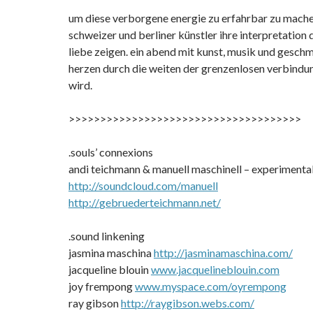
um diese verborgene energie zu erfahrbar zu mach
schweizer und berliner künstler ihre interpretation 
liebe zeigen. ein abend mit kunst, musik und gesch
herzen durch die weiten der grenzenlosen verbindu
wird.
>>>>>>>>>>>>>>>>>>>>>>>>>>
>>>>>>>>>>>
.souls’ connexions
andi teichmann & manuell maschinell – experimental
http://soundcloud.com/
manuell
http://
gebruederteichmann.net/
.sound linkening
jasmina maschina
http://
jasminamaschina.com/
jacqueline blouin
www.jacquelineblouin.com
joy frempong
www.myspace.com/oyrempong
ray gibson
http://raygibson.webs.com/