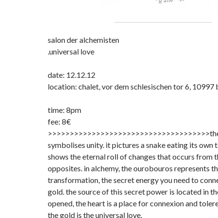
salon der alchemisten
.universal love
date: 12.12.12
location: chalet, vor dem schlesischen tor 6, 10997 
time: 8pm
fee: 8€
>>>>>>>>>>>>>>>>>>>>>>>>>>
>>>>>>>>>>>the
symbolises unity. it pictures a snake eating its own t
shows the eternal roll of changes that occurs from t
opposites. in alchemy, the ourobouros represents th
transformation, the secret energy you need to conne
gold. the source of this secret power is located in t
opened, the heart is a place for connexion and toler
the gold is the universal love.