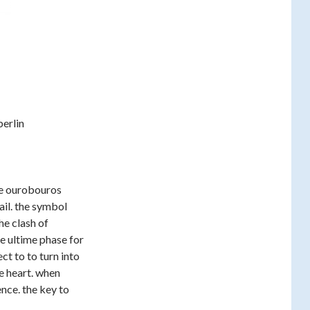
berlin
 ourobouros
ail. the symbol
he clash of
e ultime phase for
ct to to turn into
he heart. when
ence. the key to