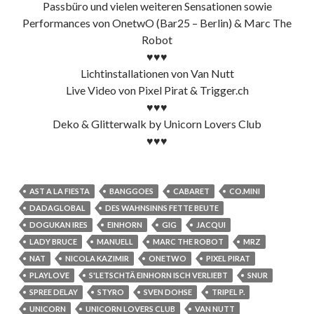
Passbüro und vielen weiteren Sensationen sowie
Performances von OnetwO (Bar25 – Berlin) & Marc The
Robot
♥♥♥
Lichtinstallationen von Van Nutt
Live Video von Pixel Pirat & Trigger.ch
♥♥♥
Deko & Glitterwalk by Unicorn Lovers Club
♥♥♥
AST A LA FIESTA
BANGGOES
CABARET
CO.MINI
DADAGLOBAL
DES WAHNSINNS FETTE BEUTE
DOGUKAN IRES
EINHORN
GIG
JACQUI
LADY BRUCE
MANUELL
MARC THE ROBOT
MRZ
NAT
NICOLA KAZIMIR
ONETWO
PIXEL PIRAT
PLAYLOVE
S'LETSCHTÄ EINHORN ISCH VERLIEBT
SNUR
SPREE DELAY
STYRO
SVEN DOHSE
TRIPEL P.
UNICORN
UNICORN LOVERS CLUB
VAN NUTT