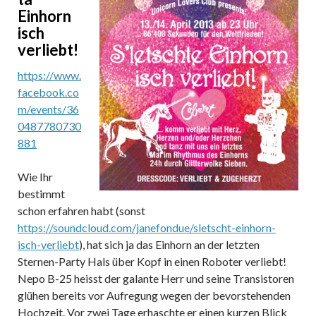
Einhorn
isch
verliebt!
https://www.
facebook.co
m/events/36
0487780730
881
Wie Ihr
bestimmt
schon erfahren habt (sonst
https://soundcloud.com/janefondue/sletscht-einhorn-
isch-verliebt
), hat sich ja das Einhorn an der letzten
Sternen-Party Hals über Kopf in einen Roboter verliebt!
Nepo B-25 heisst der galante Herr und seine Transistoren
glühen bereits vor Aufregung wegen der bevorstehenden
Hochzeit. Vor zwei Tage erhaschte er einen kurzen Blick