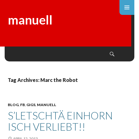
manuell
Search
SKIP
TO
CONTENT
Tag Archives: Marc the Robot
BLOG
,
FB
,
GIGS
,
MANUELL
S’LETSCHTÄ EINHORN
ISCH VERLIEBT!!
APRIL 12, 2013