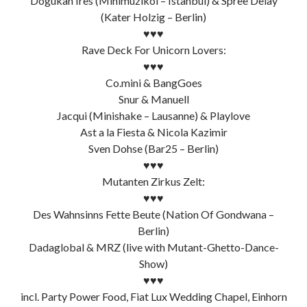
Dogukan Ires (Minimuzikol – Istanbul) & Spree Delay
(Kater Holzig – Berlin)
♥♥♥
Rave Deck For Unicorn Lovers:
♥♥♥
Co.mini & BangGoes
Snur & Manuell
Jacqui (Minishake – Lausanne) & Playlove
Ast a la Fiesta & Nicola Kazimir
Sven Dohse (Bar25 – Berlin)
♥♥♥
Mutanten Zirkus Zelt:
♥♥♥
Des Wahnsinns Fette Beute (Nation Of Gondwana –
Berlin)
Dadaglobal & MRZ (live with Mutant-Ghetto-Dance-
Show)
♥♥♥
incl. Party Power Food, Fiat Lux Wedding Chapel, Einhorn