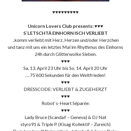
♥♥♥♥♥♥♥♥♥
Unicorn Lovers Club presents:
♥♥♥
S`LETSCHTÄ EINHORN ISCH VERLIEBT
..komm verliebt mit Herz, Herzen und/oder Herzchen
und tanz mit uns ein letztes Mal im Rhythmus des Einhorns
24h durch Glitterwolke Sieben.
♥♥♥
Sa. 13. April 23 Uhr bis So. 14. April 20 Uhr
… 75’600 Sekunden für den Weltfrieden!
♥♥♥
DRESSCODE: VERLIEBT & ZUGEHERZT
♥♥♥
Robot`s-Heart Séparée:
♥♥♥
Lady Bruce (Scandal! – Geneva) & DJ Nat
styro91 & Triple P. (Kisag Kollektif – Zureich)