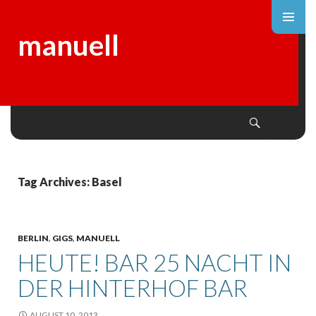
manuell
Search
SKIP
TO
CONTENT
Tag Archives: Basel
BERLIN
,
GIGS
,
MANUELL
HEUTE! BAR 25 NACHT IN
DER HINTERHOF BAR
AUGUST 10, 2013