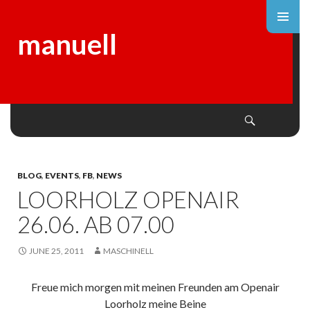
manuell
Search
SKIP
TO
CONTENT
BLOG
,
EVENTS
,
FB
,
NEWS
LOORHOLZ OPENAIR
26.06. AB 07.00
JUNE 25, 2011
MASCHINELL
Freue mich morgen mit meinen Freunden am Openair
Loorholz meine Beine