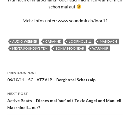
schon mal auf
Mehr Infos unter: www.soundmk.ch/loor11
AUDIO WERNER
CABANNE
LOORHOLZ 11
MANDACH
MEYER SOUNDSYSTEM
SONJA MOONEAR
WARM-UP
Post
PREVIOUS POST
navigation
06/10/11 – SCHATZALP – Berghotel Schatzalp
NEXT POST
Active Beats – Dieses mal ‘nur’ mit Toxic Angel und Manuell
Maschinell… nur?